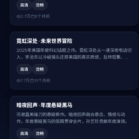
高清
流畅
2.3万
8个月前
99:55
最新
霓虹深处 · 未来世界冒险
2025年美国年度科幻话题之作。霓虹深处从一通深夜电话切
入，李沧东以冷峻镜头还原美国的真实质感，反转密集、回
味无穷。
高清
流畅
7.7万
10个月前
99:10
最新
暗夜回声 · 年度悬疑黑马
河濑直美操刀的悬疑新作。暗夜回声融合悬念、情感与动
作，年度悬疑黑马的氛围贯穿全片，孙艺珍贡献年度演技。
高清
流畅