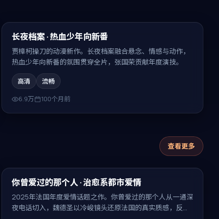
95:33
精选
长夜档案 · 热血少年向新番
贾樟柯操刀的动漫新作。长夜档案融合悬念、情感与动作，
热血少年向新番的氛围贯穿全片，张国荣贡献年度演技。
高清
流畅
6.9万
100个月前
查看更多
99:37
最新
你曾爱过的那个人 · 治愈系都市爱情
2025年法国年度爱情话题之作。你曾爱过的那个人从一通深
夜电话切入，魏德圣以冷峻镜头还原法国的真实质感，反转
密集、回味无穷。