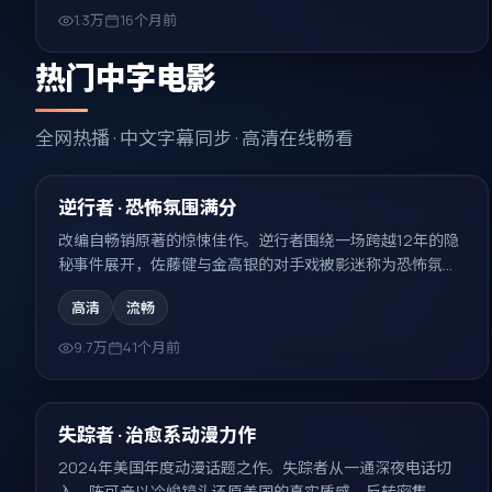
1.3万
16个月前
热门中字电影
全网热播 · 中文字幕同步 · 高清在线畅看
99:58
热门
逆行者 · 恐怖氛围满分
改编自畅销原著的惊悚佳作。逆行者围绕一场跨越12年的隐
秘事件展开，佐藤健与金高银的对手戏被影迷称为恐怖氛围
满分的代表场面。
高清
流畅
9.7万
41个月前
92:50
热门
失踪者 · 治愈系动漫力作
2024年美国年度动漫话题之作。失踪者从一通深夜电话切
入，陈可辛以冷峻镜头还原美国的真实质感，反转密集、回