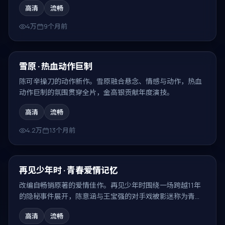
高清
流畅
4万
9个月前
99:12
最新
雪原 · 热血动作巨制
陈可辛操刀的动作新作。雪原融合悬念、情感与动作，热血
动作巨制的氛围贯穿全片，金高银贡献年度演技。
高清
流畅
4.2万
13个月前
90:40
最新
再见少年时 · 青春爱情记忆
改编自畅销原著的爱情佳作。再见少年时围绕一场跨越11年
的隐秘事件展开，陈意涵与王宝强的对手戏被影迷称为青春
爱情记忆的代表场面。
高清
流畅