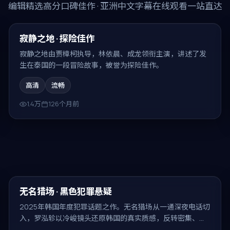
编辑精选高分口碑佳作 · 亚洲中文字幕在线观看一站直达
92:56
精选
寂静之地 · 探险佳作
寂静之地由贾樟柯执导，林依晨、成龙领衔主演，讲述了发
生在泰国的一段冒险故事，被誉为探险佳作。
高清
流畅
1.4万
126个月前
99:08
最新
无名猎场 · 黑色犯罪悬疑
2025年韩国年度犯罪话题之作。无名猎场从一通深夜电话切
入，罗泓轸以冷峻镜头还原韩国的真实质感，反转密集、回
味无穷。