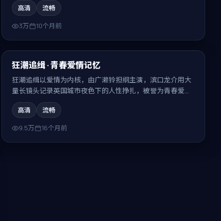
高清
流畅
3万
10个月前
99:23
最新
狂潮追缉 · 青春爱情记忆
狂潮追缉以爱情为内核，由广濑铃担纲主演，滨口龙介用大
量长镜头记录英国城市夜色下的人性挣扎，被誉为青春爱情
记忆。
高清
流畅
9.5万
16个月前