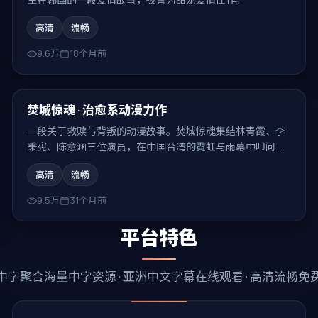
高清
流畅
9.6万
18个月前
99:43
热门
焚城惊魂 · 治愈系动漫力作
一段关于救赎与背叛的动漫故事。焚城惊魂集结林青霞、李
秉宪、陈意涵三位演员，在中国台湾的霓虹与雨幕中叩问人
性，结局耐人寻味。
高清
流畅
9.5万
31个月前
平台特色
中字
聚合海量中字资源 ·
亚洲中文字幕在线观看
· 高清流畅免