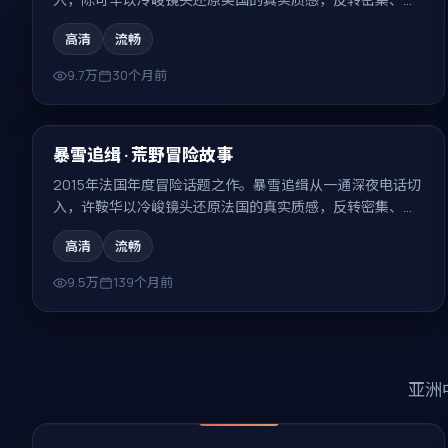
味无穷。
高清
流畅
9.7万
30个月前
99:42
热门
暴雪追缉 · 荒野冒险故事
2015年法国年度冒险话题之作。暴雪追缉从一通深夜电话切
入，许鞍华以冷峻镜头还原法国的真实质感，反转密集、回
味无穷。
高清
流畅
9.5万
139个月前
亚洲