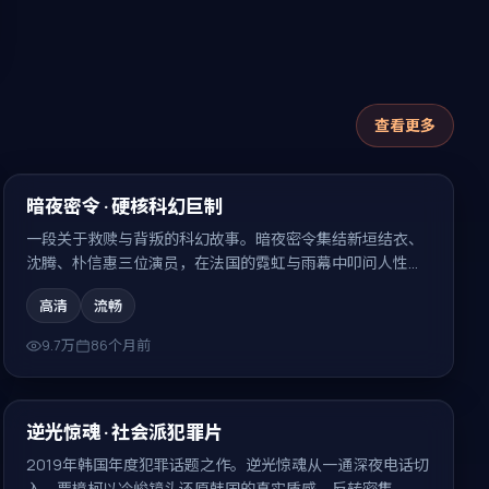
查看更多
99:04
热门
暗夜密令 · 硬核科幻巨制
一段关于救赎与背叛的科幻故事。暗夜密令集结新垣结衣、
沈腾、朴信惠三位演员，在法国的霓虹与雨幕中叩问人性，
结局耐人寻味。
高清
流畅
9.7万
86个月前
99:22
热门
逆光惊魂 · 社会派犯罪片
2019年韩国年度犯罪话题之作。逆光惊魂从一通深夜电话切
入，贾樟柯以冷峻镜头还原韩国的真实质感，反转密集、回