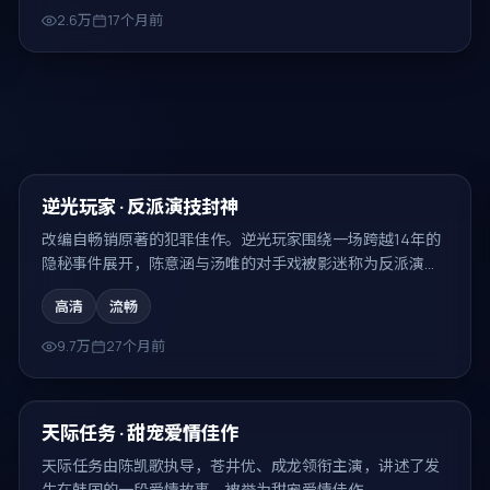
2.6万
17个月前
91:24
热门
逆光玩家 · 反派演技封神
改编自畅销原著的犯罪佳作。逆光玩家围绕一场跨越14年的
隐秘事件展开，陈意涵与汤唯的对手戏被影迷称为反派演技
封神的代表场面。
高清
流畅
9.7万
27个月前
99:29
热门
天际任务 · 甜宠爱情佳作
天际任务由陈凯歌执导，苍井优、成龙领衔主演，讲述了发
生在韩国的一段爱情故事，被誉为甜宠爱情佳作。