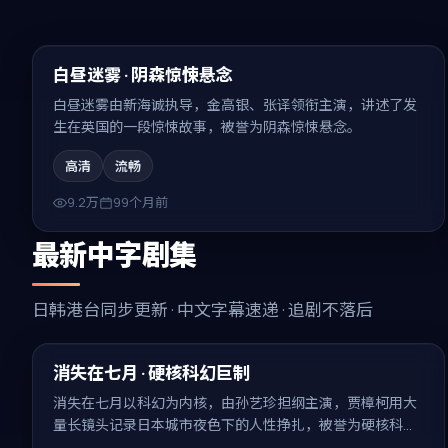
99:03
精选
白昼迷雾 · 阴森惊悚悬念
白昼迷雾由新海诚执导，金高银、张译领衔主演，讲述了发
生在英国的一段惊悚故事，被誉为阴森惊悚悬念。
高清
流畅
9.2万
99个月前
最新中字剧集
日韩港台同步更新 · 中文字幕速递 · 追剧不落后
99:22
最新
消失在七月 · 硬核科幻巨制
消失在七月以科幻为内核，由孙艺珍担纲主演，贾樟柯用大
量长镜头记录日本城市夜色下的人性挣扎，被誉为硬核科幻
巨制。